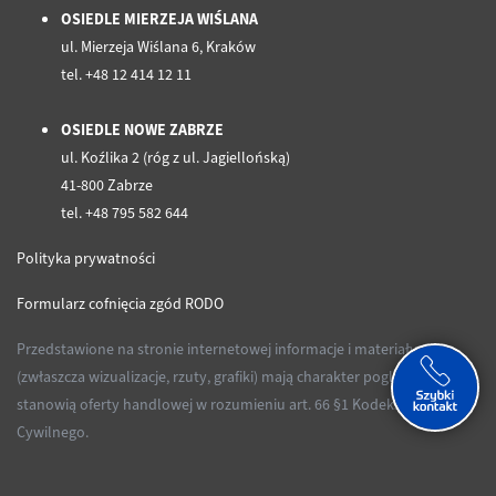
OSIEDLE MIERZEJA WIŚLANA
ul. Mierzeja Wiślana 6, Kraków
tel. +48 12 414 12 11
OSIEDLE NOWE ZABRZE
ul. Koźlika 2 (róg z ul. Jagiellońską)
41-800 Zabrze
tel. +48 795 582 644
Polityka prywatności
Formularz cofnięcia zgód RODO
Przedstawione na stronie internetowej informacje i materiały
(zwłaszcza wizualizacje, rzuty, grafiki) mają charakter poglądowy i nie
stanowią oferty handlowej w rozumieniu art. 66 §1 Kodeksu
Cywilnego.