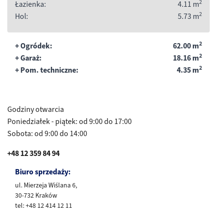
2
Łazienka:
4.11
m
2
Hol:
5.73
m
2
+ Ogródek:
62.00
m
2
+ Garaż:
18.16
m
2
+ Pom. techniczne:
4.35
m
Godziny otwarcia
Poniedziałek - piątek: od 9:00 do 17:00
Sobota: od 9:00 do 14:00
+48 12 359 84 94
Biuro sprzedaży:
ul. Mierzeja Wiślana 6,
30-732 Kraków
tel: +48 12 414 12 11