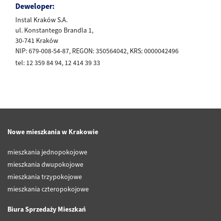
Deweloper:
Instal Kraków S.A.
ul. Konstantego Brandla 1,
30-741 Kraków
NIP: 679-008-54-87, REGON: 350564042, KRS: 0000042496
tel: 12 359 84 94, 12 414 39 33
Nowe mieszkania w Krakowie
mieszkania jednopokojowe
mieszkania dwupokojowe
mieszkania trzypokojowe
mieszkania czteropokojowe
Biura Sprzedaży Mieszkań