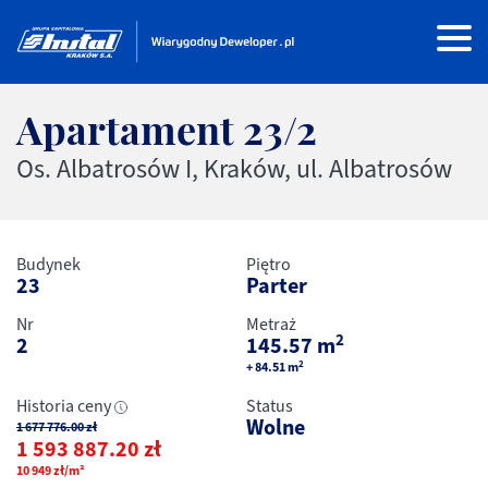
Apartament
23/2
Os. Albatrosów I, Kraków, ul. Albatrosów
Budynek
Piętro
23
Parter
Nr
Metraż
2
2
145.57
m
2
+ 84.51
m
Historia ceny
Status
Wolne
1 677 776.00
zł
1 593 887.20
zł
10 949
zł
/m²