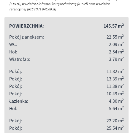
(615 zł), w Działce z infrastrukturą techniczną (615 zł) oraz w Działce
retencyjnej (615 zł) (1 845.00
zł
)
2
POWIERZCHNIA:
145.57
m
2
Pokój z aneksem:
22.55
m
2
WC:
2.09
m
2
Hol:
2.54
m
2
Wiatrołap:
3.79
m
2
Pokój:
11.82
m
2
Pokój:
13.39
m
2
Pokój:
11.38
m
2
Pokój:
10.49
m
2
Łazienka:
4.30
m
2
Hol:
5.64
m
2
Pokój:
22.20
m
2
Pokój:
25.54
m