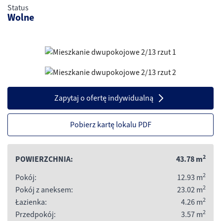
Status
Wolne
Zapytaj o ofertę indywidualną
Pobierz kartę lokalu PDF
2
POWIERZCHNIA:
43.78
m
2
Pokój:
12.93
m
2
Pokój z aneksem:
23.02
m
2
Łazienka:
4.26
m
2
Przedpokój:
3.57
m