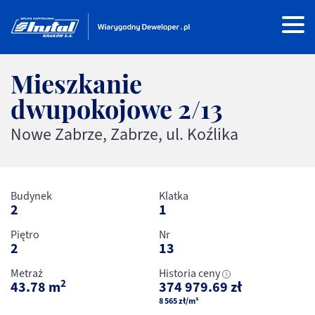
Mieszkanie
dwupokojowe
2/13
Nowe Zabrze, Zabrze, ul. Koźlika
Budynek
Klatka
2
1
Piętro
Nr
2
13
Metraż
Historia ceny
2
43.78
m
374 979.69
zł
8 565
zł
/m²