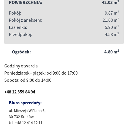
2
POWIERZCHNIA:
42.03
m
2
Pokój:
9.87
m
2
Pokój z aneksem:
21.68
m
2
Łazienka:
5.90
m
2
Przedpokój:
4.58
m
2
+ Ogródek:
4.80
m
Godziny otwarcia
Poniedziałek - piątek: od 9:00 do 17:00
Sobota: od 9:00 do 14:00
+48 12 359 84 94
Biuro sprzedaży:
ul. Mierzeja Wiślana 6,
30-732 Kraków
tel: +48 12 414 12 11