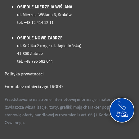
OSIEDLE MIERZEJA WIŚLANA
ul. Mierzeja Wiślana 6, Kraków
tel. +48 12 414 12 11
OSIEDLE NOWE ZABRZE
ul. Koźlika 2 (róg z ul. Jagiellońską)
41-800 Zabrze
tel. +48 795 582 644
Polityka prywatności
Formularz cofnięcia zgód RODO
Przedstawione na stronie internetowej informacje i materiały
(zwłaszcza wizualizacje, rzuty, grafiki) mają charakter poglądowy i nie
stanowią oferty handlowej w rozumieniu art. 66 §1 Kodeksu
Cywilnego.