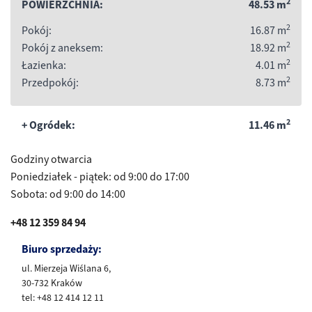
2
POWIERZCHNIA:
48.53
m
2
Pokój:
16.87
m
2
Pokój z aneksem:
18.92
m
2
Łazienka:
4.01
m
2
Przedpokój:
8.73
m
2
+ Ogródek:
11.46
m
Godziny otwarcia
Poniedziałek - piątek: od 9:00 do 17:00
Sobota: od 9:00 do 14:00
+48 12 359 84 94
Biuro sprzedaży:
ul. Mierzeja Wiślana 6,
30-732 Kraków
tel: +48 12 414 12 11