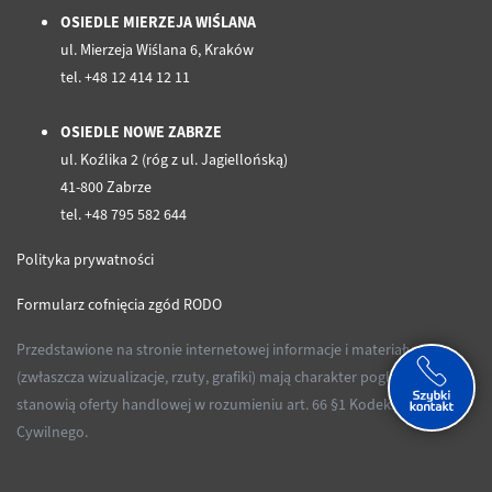
OSIEDLE MIERZEJA WIŚLANA
ul. Mierzeja Wiślana 6, Kraków
tel. +48 12 414 12 11
OSIEDLE NOWE ZABRZE
ul. Koźlika 2 (róg z ul. Jagiellońską)
41-800 Zabrze
tel. +48 795 582 644
Polityka prywatności
Formularz cofnięcia zgód RODO
Przedstawione na stronie internetowej informacje i materiały
(zwłaszcza wizualizacje, rzuty, grafiki) mają charakter poglądowy i nie
stanowią oferty handlowej w rozumieniu art. 66 §1 Kodeksu
Cywilnego.