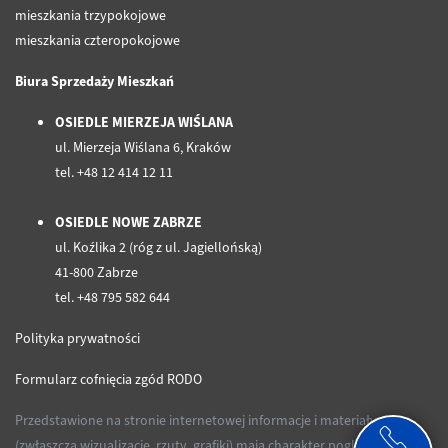
mieszkania trzypokojowe
mieszkania czteropokojowe
Biura Sprzedaży Mieszkań
OSIEDLE MIERZEJA WIŚLANA
ul. Mierzeja Wiślana 6, Kraków
tel. +48 12 414 12 11
OSIEDLE NOWE ZABRZE
ul. Koźlika 2 (róg z ul. Jagiellońską)
41-800 Zabrze
tel. +48 795 582 644
Polityka prywatności
Formularz cofnięcia zgód RODO
Przedstawione na stronie internetowej informacje i materiały
(zwłaszcza wizualizacje, rzuty, grafiki) mają charakter poglądowy i nie