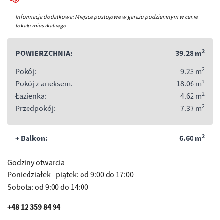
Informacja dodatkowa: Miejsce postojowe w garażu podziemnym w cenie
lokalu mieszkalnego
2
POWIERZCHNIA:
39.28
m
2
Pokój:
9.23
m
2
Pokój z aneksem:
18.06
m
2
Łazienka:
4.62
m
2
Przedpokój:
7.37
m
2
+ Balkon:
6.60
m
Godziny otwarcia
Poniedziałek - piątek: od 9:00 do 17:00
Sobota: od 9:00 do 14:00
+48 12 359 84 94