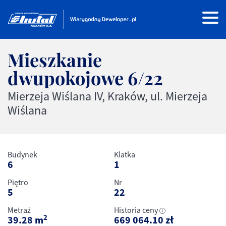
Mieszkanie
dwupokojowe
6/22
Mierzeja Wiślana IV, Kraków, ul. Mierzeja
Wiślana
Budynek
Klatka
6
1
Piętro
Nr
5
22
Metraż
Historia ceny
2
39.28
m
669 064.10
zł