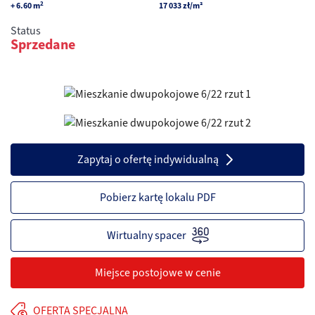
2
+ 6.60
m
17 033
zł
/m²
Status
Sprzedane
Zapytaj o ofertę indywidualną
Pobierz kartę lokalu PDF
Miejsce postojowe w cenie
OFERTA SPECJALNA